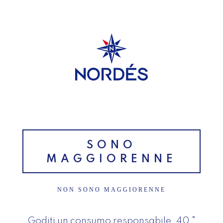
ISCRIVITI ALLA NOSTRA
NEWSLETTER
Inizio
>
Cocktail famoso
SONO
MAGGIORENNE
NON SONO MAGGIORENNE
Categorie
Esperienze
Goditi un consumo responsabile. 40 °