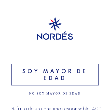
SUSCRÍBETE A NUESTRA
NEWSLETTER
Inicio
>
Condiciones de uso
Condiciones de uso
GRUPO OSBORNE S.A.U. (en
adelante, “OSBORNE”), sociedad de
SOY MAYOR DE
nacionalidad española, con C.I.F. A-
EDAD
11535564 y domicilio social en calle
Fernán Caballero 7 11500 El Puerto
NO SOY MAYOR DE EDAD
de Santa María, Cádiz, inscrita en el
Registro Mercantil de Cádiz, Tomo
Disfruta de un consumo responsable. 40º