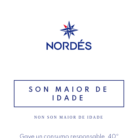
SUBSCRÍBETE AO NOSO
BOLETÍN
Nordés Blog
SON MAIOR DE
IDADE
Descobre toda a história dos
cocktails e a respetiva origem
NON SON MAIOR DE IDADE
VER MÁS
Gave un consumo responsable. 40º